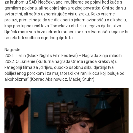
za kruhom u SAD. Neočekivano, muškarac se pojavi kod kuće s
gomilom poklona, ali ne objašnjava razlog povratka. Čini se da su
svi sretni, ali nešto uznemirujuće visi u zraku. Kako vrijeme
prolazi, primjetno je da se Alek bori s jakom ovisnošću o alkoholu,
koja postupno uništava Tomekovu obitelj i njegovo djetinjstvo.
Dječak mora vrlo brzo odrasti i suočiti se sa stvarnošću koja ne bi
smjela biti sudbina ni jednog djeteta.
Nagrade:
2021. Tallin (Black Nights Film Festival) – Nagrada žirija mladih
2022. O!Lśnienie (Kulturna nagrada Oneta i grada Krakova) u
kategoriji filma za „dirljivu, duboko osobnu sliku djetinjstva
obilježenog porokom i za majstorski kreiran lik oca koji boluje od
alkoholizma” (Konrad Aksinowicz, Maciej Stuhr)