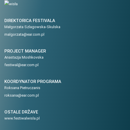
DIREKTORICA FESTIVALA
Małgorzata Szlagowska-Skulska
malgorzata@ear.com.pl
PROJECT MANAGER
Anastazja Moshkovska
festiwal@ear.com.pl
KOORDYNATOR PROGRAMA
Roksana Pietruczanis
roksana@ear.com.pl
OSTALE DRŽAVE
www.festiwalwisla.pl