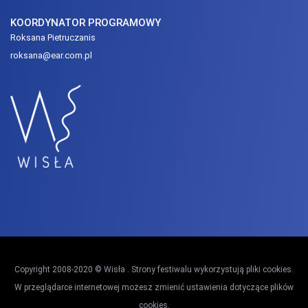
KOORDYNATOR PROGRAMOWY
Roksana Pietruczanis
roksana@ear.com.pl
Copyright 2008-2020 © Wisła . Strony festiwalu wykorzystują pliki cookies.
W przeglądarce internetowej możesz zmienić ustawienia dotyczące plików
cookies.