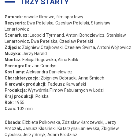
TRZY STARTY
Gatunek:
nowele filmowe, film sportowy
Reżyseria:
Ewa Petelska, Czesław Petelski, Stanisław
Lenartowicz
Scenariusz:
Leopold Tyrmand, Antoni Bohdziewicz, Stanisław
Lenartowicz, Ewa Petelska, Czesław Petelski
Zdjęcia:
Zbigniew Czajkowski, Czesław Świrta, Antoni Wójtowicz
Muzyka:
Jerzy Harald
Montaż:
Felicja Rogowska, Alina Faflik
Scenografia:
Jan Grandys
Kostiumy:
Aleksandra Danielewicz
Charakteryzacja:
Zbigniew Dobracki, Anna Śmiech
Kierownik produkcji:
Tadeusz Karwański
Produkcja:
Wytwórnia Filmów Fabularnych w Łodzi
Kraj produkcji:
Polska
Rok:
1955
Czas:
102 min
Obsada:
Elżbieta Polkowska, Zdzisław Karczewski, Jerzy
Antczak, Janusz Kłosiński, Katarzyna Łaniewska, Zbigniew
Cybulski, Jerzy Smyk, Adam Brodzisz